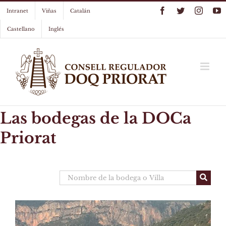
Skip
Facebook
Twitter
Instag
Y
Intranet
Viñas
Catalán
to
content
Castellano
Inglés
Las bodegas de la DOCa
Priorat