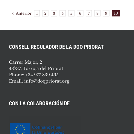
Anterior
1
2
3
4
5
6
7
8
9
10
CONSELL REGULADOR DE LA DOQ PRIORAT
Carrer Major, 2
43737, Torroja del Priorat
Phone:
+34 977 839 495
Email:
info@doqpriorat.org
CON LA COLABORACIÓN DE