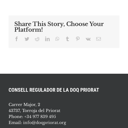
Share This Story, Choose Your
Platform!
Facebook
Twitter
Reddit
LinkedIn
WhatsApp
Tumblr
Pinterest
Vk
Email
CONSELL REGULADOR DE LA DOQ PRIORAT
Carrer Major, 2
43737, Torroja del Priorat
Phone:
+34 977 839 495
Email:
info@doqpriorat.org