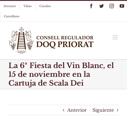
Skip
Facebook
Twitter
Instag
Y
Intranet
Viñas
Catalán
to
content
Castellano
La 6ª Fiesta del Vin Blanc, el
15 de noviembre en la
Cartuja de Scala Dei
Anterior
Siguiente