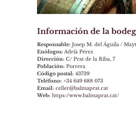
Información de la bodeg
Responsable:
Josep M. del Águila / Mayt
Enólogos:
Adrià Pérez
Dirección:
C/ Prat de la Riba, 7
Población:
Porrera
Código postal:
43739
Teléfono:
+34 649 688 073
Email:
celler@balmaprat.cat
Web:
https://www.balmaprat.cat/