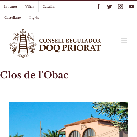
Skip
Facebook
Twitter
Instag
Y
Intranet
Viñas
Catalán
to
content
Castellano
Inglés
Clos de l'Obac