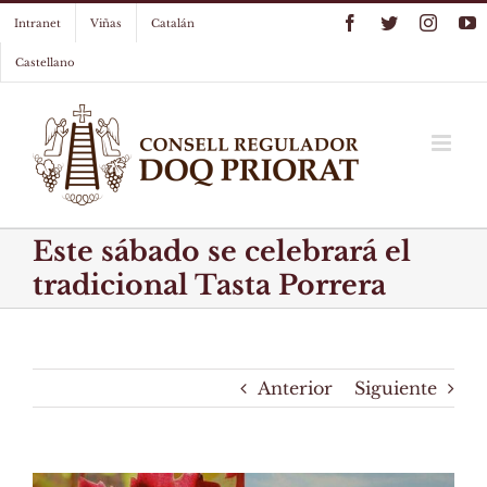
Skip
Facebook
Twitter
Instag
Y
Intranet
Viñas
Catalán
to
content
Castellano
Este sábado se celebrará el
tradicional Tasta Porrera
Anterior
Siguiente
View