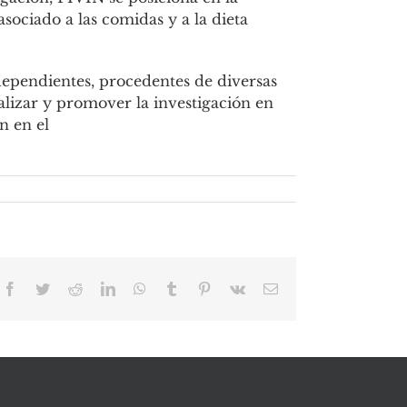
ociado a las comidas y a la dieta
ependientes, procedentes de diversas
alizar y promover la investigación en
n en el
Facebook
Twitter
Reddit
LinkedIn
WhatsApp
Tumblr
Pinterest
Vk
Email