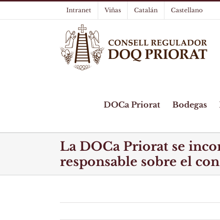
Skip
Intranet
Viñas
Catalán
Castellano
to
content
DOCa Priorat
Bodegas
La DOCa Priorat se inc
responsable sobre el c