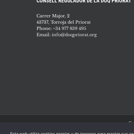
CONSELL REGULADOR DE LA DOQ PRIORAT
Carrer Major, 2
43737, Torroja del Priorat
Phone:
+34 977 839 495
Email:
info@doqpriorat.org
Co
Esta web utiliza cookies propias y de terceros para prestar sus se