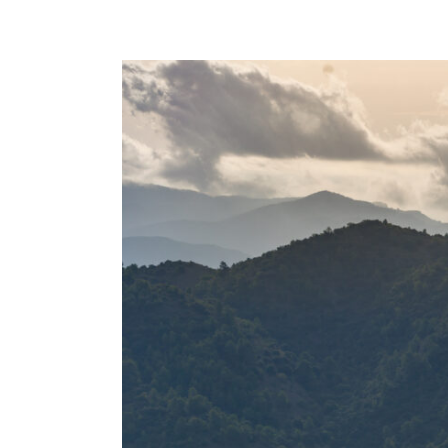
View
Larger
Image