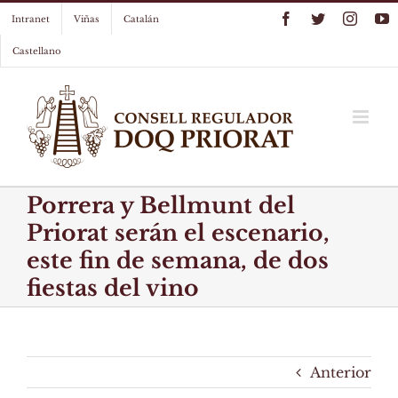
Skip
Facebook
Twitter
Instag
Y
Intranet
Viñas
Catalán
to
content
Castellano
Porrera y Bellmunt del
Priorat serán el escenario,
este fin de semana, de dos
fiestas del vino
Anterior