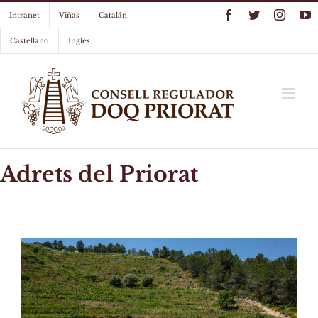
Skip
Facebook
Twitter
Instag
Y
Intranet
Viñas
Catalán
to
content
Castellano
Inglés
Adrets del Priorat