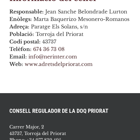
Responsable:
Jean Sanche Belondrade Lurton
Enòlegs:
Marta Baquerizo Mesonero-Romanos
Adreça:
Paratge Els Solans, s/n
Població:
Torroja del Priorat
Codi postal:
43737
Telèfon:
674 36 73 08
Email:
info@nerinter.com
Web:
www.adretsdelpriorat.com
CONSELL REGULADOR DE LA DOQ PRIORAT
Carrer Major, 2
43737, Torroja del Priorat
Phone:
+34 977 839 495