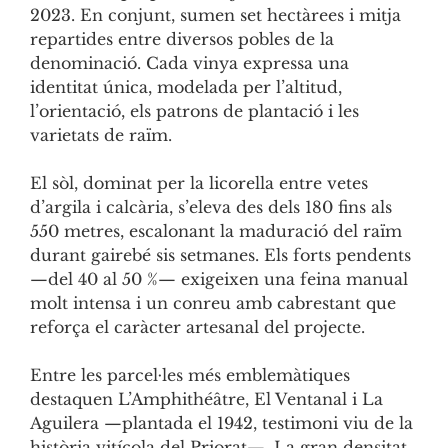
2023. En conjunt, sumen set hectàrees i mitja
repartides entre diversos pobles de la
denominació. Cada vinya expressa una
identitat única, modelada per l’altitud,
l’orientació, els patrons de plantació i les
varietats de raïm.
El sòl, dominat per la licorella entre vetes
d’argila i calcària, s’eleva des dels 180 fins als
550 metres, escalonant la maduració del raïm
durant gairebé sis setmanes. Els forts pendents
—del 40 al 50 %— exigeixen una feina manual
molt intensa i un conreu amb cabrestant que
reforça el caràcter artesanal del projecte.
Entre les parcel·les més emblemàtiques
destaquen L’Amphithéâtre, El Ventanal i La
Aguilera —plantada el 1942, testimoni viu de la
història vitícola del Priorat—. La gran densitat