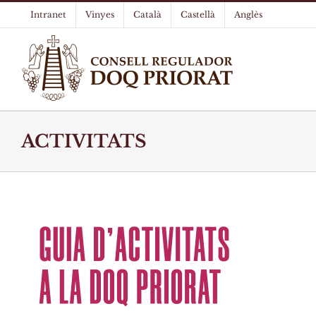
Skip
Intranet
Vinyes
Català
Castellà
Anglès
to
content
ACTIVITATS