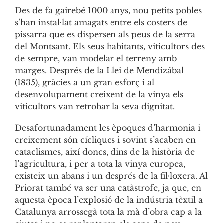
Des de fa gairebé 1000 anys, nou petits pobles
s’han instal·lat amagats entre els costers de
pissarra que es dispersen als peus de la serra
del Montsant. Els seus habitants, viticultors des
de sempre, van modelar el terreny amb
marges. Després de la Llei de Mendizábal
(1835), gràcies a un gran esforç i al
desenvolupament creixent de la vinya els
viticultors van retrobar la seva dignitat.
Desafortunadament les èpoques d’harmonia i
creixement són cícliques i sovint s’acaben en
cataclismes, així doncs, dins de la història de
l’agricultura, i per a tota la vinya europea,
existeix un abans i un després de la fil·loxera. Al
Priorat també va ser una catàstrofe, ja que, en
aquesta època l’explosió de la indústria tèxtil a
Catalunya arrossegà tota la mà d’obra cap a la