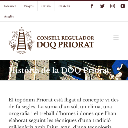
Skip
Facebook
Twitter
Instag
Y
Intranet
Vinyes
Català
Castellà
to
content
Anglès
Història de la DOQ Priorat
El topònim Priorat està lligat al concepte vi des
de fa segles. La suma d’un sòl, un clima, una
orografia i el treball d’homes i dones que l’han
elaborat seguint les tècniques d’una tradició
mil·lenària amb l’ajut, avui, d’una tecnologia