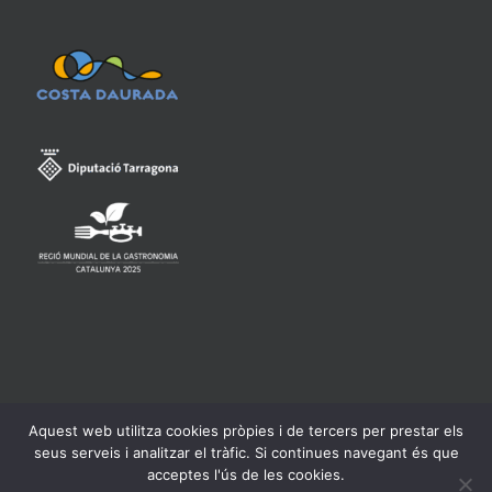
Aquest web utilitza cookies pròpies i de tercers per prestar els
Consell Regulador de la Denominació d'Origen Qualificada
seus serveis i analitzar el tràfic. Si continues navegant és que
Priorat -
Avís legal
acceptes l'ús de les cookies.