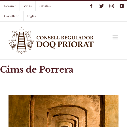
Skip
Facebook
Twitter
Instag
Y
Intranet
Viñas
Catalán
to
content
Castellano
Inglés
Cims de Porrera