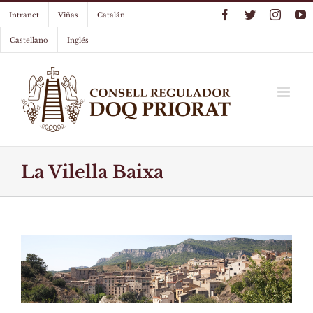
Skip
Facebook
Twitter
Instag
Y
Intranet
Viñas
Catalán
to
content
Castellano
Inglés
La Vilella Baixa