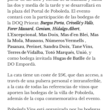
las dos y media de la tarde y se desarrollará en
la plaza del Portal de Poboleda. El evento
contará con la participación de las bodegas de
la DOQ Priorat:
Burgos Porta
,
Crivellé y Valls
,
Forer Massard
,
Genium
,
Hidalgo Albert
,
L’Excepcional
,
Mas Doix
,
Mas d’en Blei
,
Mas
la Mola
,
Mussons
,
Números Vermells
,
Pasanau
,
Perinet
,
Sandra Doix
,
Tane Vins
,
Terres de Vidalba
,
Totó Marqués
,
Unió
, y
como bodega invitada
Hugas de Batlle
de la
DO Empordà.
La cata tiene un coste de 25€, que dan acceso, a
través de una pulsera personal e intransferible,
a la cata de todas las referencias de vinos que
aporten las bodegas de la villa de Poboleda,
además de la copa conmemorativa del evento.
Poboleda Vins está organizada por las bodegas