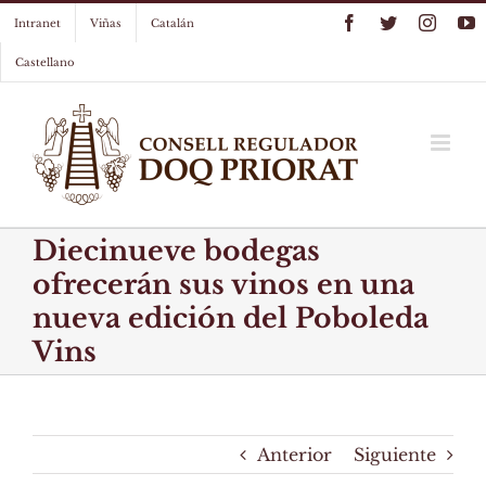
Skip
Facebook
Twitter
Instag
Y
Intranet
Viñas
Catalán
to
content
Castellano
Diecinueve bodegas
ofrecerán sus vinos en una
nueva edición del Poboleda
Vins
Anterior
Siguiente