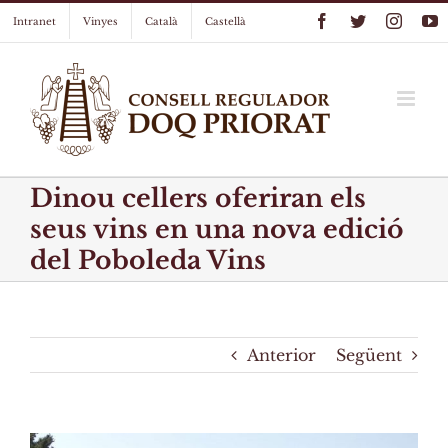
Skip
Facebook
Twitter
Instag
Y
Intranet
Vinyes
Català
Castellà
to
content
Dinou cellers oferiran els
seus vins en una nova edició
del Poboleda Vins
Anterior
Següent
View