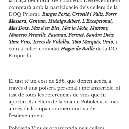
la plaça del Portal de Poboleda. L’esdeveniment
comptarà amb la participació dels cellers de la
DOQ Priorat:
Burgos Porta, Crivellé i Valls, Forer
Massard, Genium, Hidalgo Albert, L’Excepcional,
Mas Doix, Mas d’en Blei, Mas la Mola, Mussons,
Números Vermells, Pasanau, Perinet, Sandra Doix,
Tane Vins, Terres de Vidalba, Totó
Marqués, Unió
, i
com a celler convidat
Hugas de Batlle
de la DO
Empordà.
El tast té un cost de 25€, que donen accés, a
través d’una polsera personal i intransferible, al
tast de totes les referències de vins que hi
aportin els cellers de la vila de Poboleda, a més
a més de la copa commemorativa de
l’esdeveniment.
Poboleda Vins és organitzada pels cellers