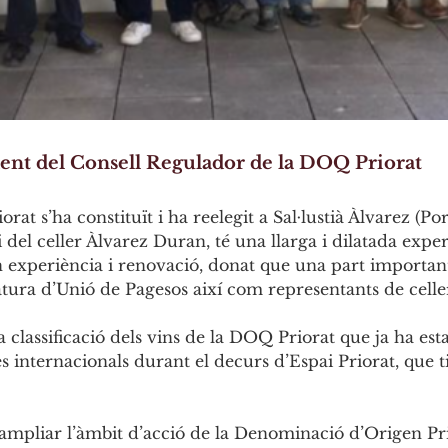
sident del Consell Regulador de la DOQ Priorat
at s’ha constituït i ha reelegit a Sal·lustià Àlvarez (P
i del celler Àlvarez Duran, té una llarga i dilatada exp
experiència i renovació, donat que una part important
ura d’Unió de Pagesos així com representants de celle
classificació dels vins de la DOQ Priorat que ja ha estat 
s internacionals durant el decurs d’Espai Priorat, que ti
 ampliar l’àmbit d’acció de la Denominació d’Origen Pri