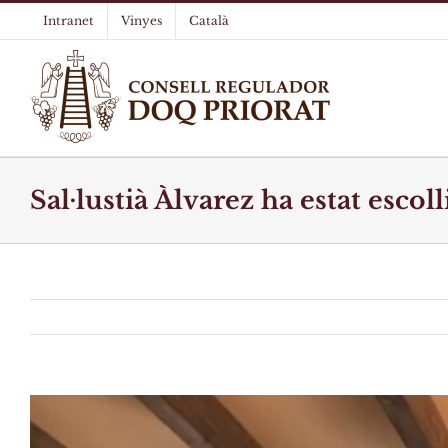
Skip
Intranet
Vinyes
Català
to
content
Sal·lustià Àlvarez ha estat esco
View
Larger