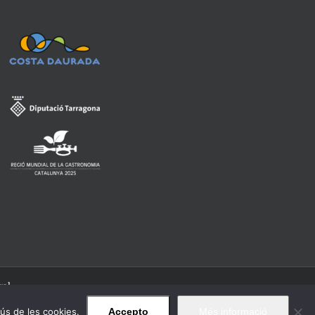
gal
'ús de les cookies.
Accepto
Més informació