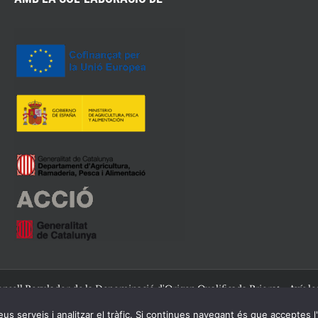
nsell Regulador de la Denominació d'Origen Qualificada Priorat -
Avís le
us serveis i analitzar el tràfic. Si continues navegant és que acceptes l
Facebook
Twitter
Instagram
YouTube