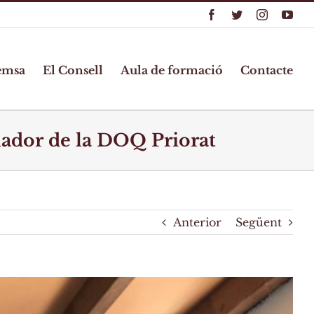
Facebook
Twitter
Instagram
You
emsa
El Consell
Aula de formació
Contacte
ulador de la DOQ Priorat
Anterior
Següent