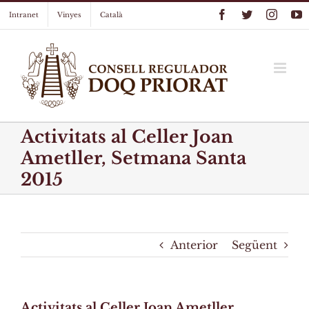
Skip
Facebook
Twitter
Instag
Y
Intranet
Vinyes
Català
to
content
Activitats al Celler Joan
Ametller, Setmana Santa
2015
Anterior
Següent
Activitats al Celler Joan Ametller,