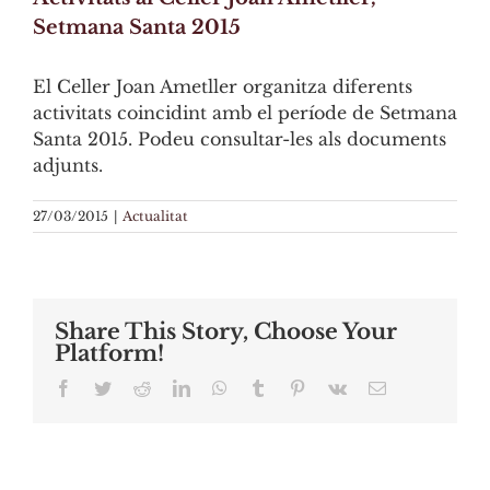
Setmana Santa 2015
El Celler Joan Ametller organitza diferents
activitats coincidint amb el període de Setmana
Santa 2015. Podeu consultar-les als documents
adjunts.
Online Payday Loans Kansas
27/03/2015
|
Actualitat
Share This Story, Choose Your
Platform!
Facebook
Twitter
Reddit
LinkedIn
WhatsApp
Tumblr
Pinterest
Vk
Email: