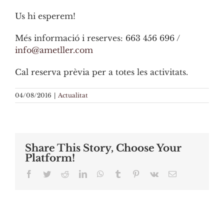
Us hi esperem!
Més informació i reserves: 663 456 696 /
info@ametller.com
Cal reserva prèvia per a totes les activitats.
04/08/2016
|
Actualitat
Share This Story, Choose Your
Platform!
Facebook
Twitter
Reddit
LinkedIn
WhatsApp
Tumblr
Pinterest
Vk
Email: