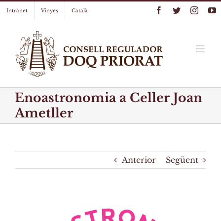
Skip
Facebook
Twitter
Instag
Y
Intranet
Vinyes
Català
to
content
Enoastronomia a Celler Joan
Ametller
Anterior
Següent
View
Larger