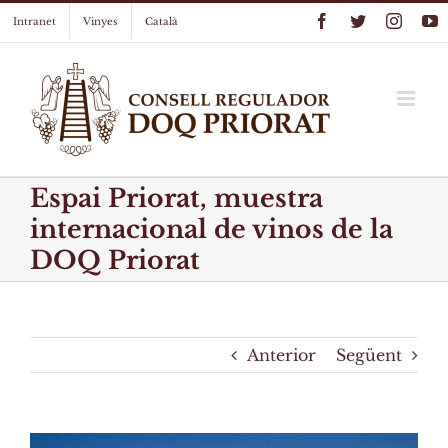
Skip
Facebook
Twitter
Instag
Y
Intranet
Vinyes
Català
to
content
Espai Priorat, muestra
internacional de vinos de la
DOQ Priorat
Anterior
Següent
View