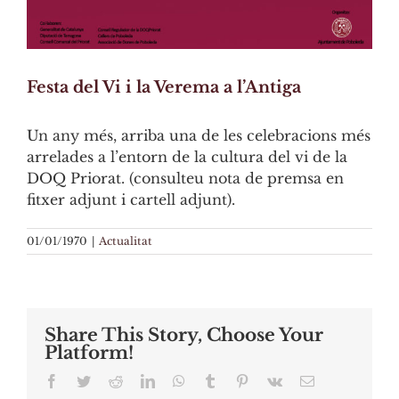
Festa del Vi i la Verema a l’Antiga
Un any més, arriba una de les celebracions més
arrelades a l’entorn de la cultura del vi de la
DOQ Priorat. (consulteu nota de premsa en
fitxer adjunt i cartell adjunt).
Unsecured Personal Loans Good Credit
01/01/1970
|
Actualitat
Share This Story, Choose Your
Platform!
Facebook
Twitter
Reddit
LinkedIn
WhatsApp
Tumblr
Pinterest
Vk
Email: