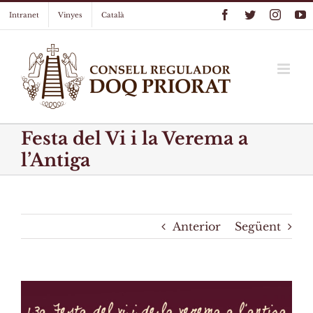
Skip
Facebook
Twitter
Instag
Y
Intranet
Vinyes
Català
to
content
Festa del Vi i la Verema a
l’Antiga
Anterior
Següent
View
Larger