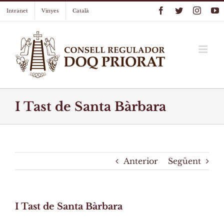
Skip
Facebook
Twitter
Instag
Y
Intranet
Vinyes
Català
to
content
I Tast de Santa Bàrbara
Anterior
Següent
I Tast de Santa Bàrbara