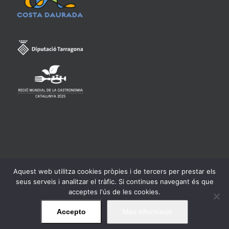
Aquest web utilitza cookies pròpies i de tercers per prestar els
Consell Regulador de la Denominació d'Origen Qualificada
seus serveis i analitzar el tràfic. Si continues navegant és que
Priorat -
Avís legal
acceptes l'ús de les cookies.
Accepto
Més informació
Facebook
Twitter
Instagram
YouTube