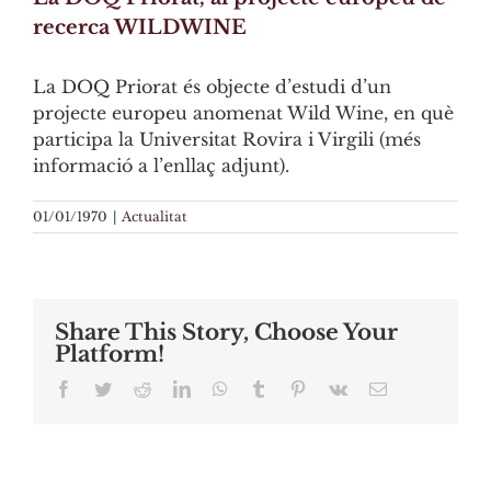
recerca WILDWINE
La DOQ Priorat és objecte d’estudi d’un
projecte europeu anomenat Wild Wine, en què
participa la Universitat Rovira i Virgili (més
informació a l’enllaç adjunt).
01/01/1970
|
Actualitat
Share This Story, Choose Your
Platform!
Facebook
Twitter
Reddit
LinkedIn
WhatsApp
Tumblr
Pinterest
Vk
Email: