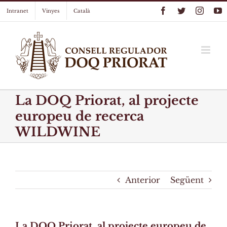
Skip
Facebook
Twitter
Instag
Y
Intranet
Vinyes
Català
to
content
La DOQ Priorat, al projecte
europeu de recerca
WILDWINE
Anterior
Següent
La DOQ Priorat, al projecte europeu de