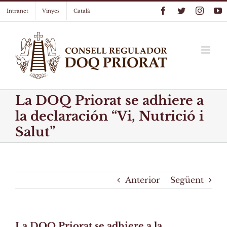
Skip
Facebook
Twitter
Instag
Y
Intranet
Vinyes
Català
to
content
La DOQ Priorat se adhiere a
la declaración “Vi, Nutrició i
Salut”
Anterior
Següent
La DOQ Priorat se adhiere a la