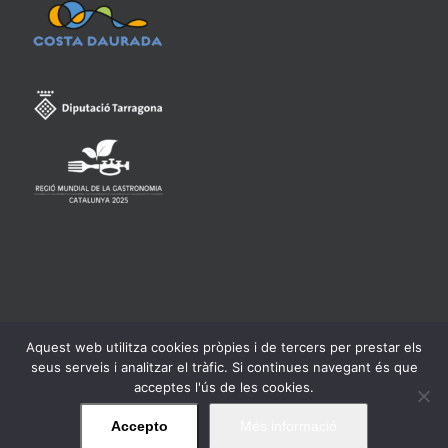
Aquest web utilitza cookies pròpies i de tercers per prestar els
Consell Regulador de la Denominació d'Origen Qualificada
seus serveis i analitzar el tràfic. Si continues navegant és que
Priorat -
Avís legal
acceptes l'ús de les cookies.
Accepto
Més informació
Facebook
Twitter
Instagram
YouTube