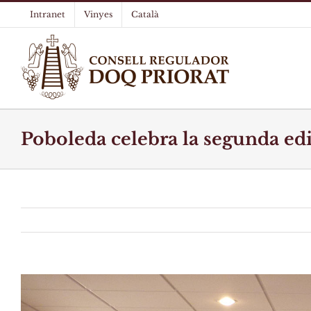
Skip
Intranet
Vinyes
Català
to
content
Poboleda celebra la segunda ed
View
Larger