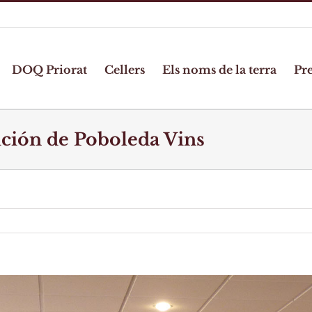
DOQ Priorat
Cellers
Els noms de la terra
Pr
ición de Poboleda Vins