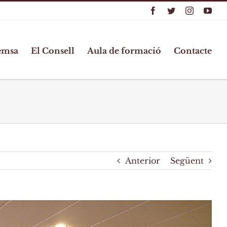
Facebook
Twitter
Instagram
You
emsa
El Consell
Aula de formació
Contacte
Anterior
Següent