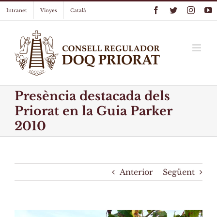
Skip
Facebook
Twitter
Instag
Y
Intranet
Vinyes
Català
to
content
Presència destacada dels
Priorat en la Guia Parker
2010
Anterior
Següent
View