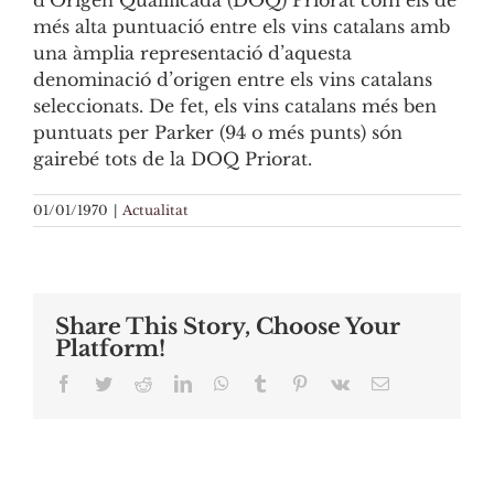
d’Origen Qualificada (DOQ) Priorat com els de
més alta puntuació entre els vins catalans amb
una àmplia representació d’aquesta
denominació d’origen entre els vins catalans
seleccionats. De fet, els vins catalans més ben
puntuats per Parker (94 o més punts) són
gairebé tots de la DOQ Priorat.
01/01/1970
|
Actualitat
Share This Story, Choose Your
Platform!
Facebook
Twitter
Reddit
LinkedIn
WhatsApp
Tumblr
Pinterest
Vk
Email: