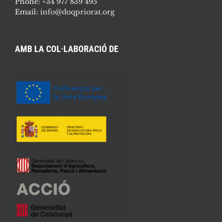
Phone:
+34 977 839 495
Email:
info@doqpriorat.org
AMB LA COL·LABORACIÓ DE