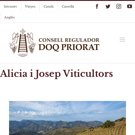
Skip
Facebook
Twitter
Instag
Y
Intranet
Vinyes
Català
Castellà
to
content
Anglès
Alicia i Josep Viticultors