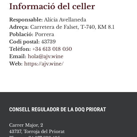
Informació del celler
Responsable:
Alícia Avellaneda
Adreça:
Carretera de Falset, T-740, KM 8.1
Població:
Porrera
Codi postal:
43739
Telèfon:
+34 613 018 050
Email:
hola@ajv.wine
Web:
https://ajv.wine/
CONSELL REGULADOR DE LA DOQ PRIORAT
Carrer Major, 2
43737, Torroja del Priorat