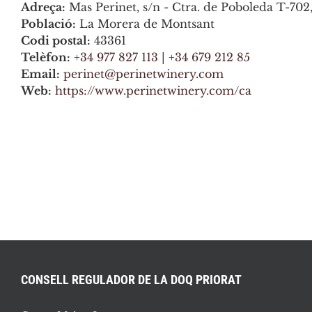
Adreça:
Mas Perinet, s/n - Ctra. de Poboleda T-702
Població:
La Morera de Montsant
Codi postal:
43361
Telèfon:
+34 977 827 113 | +34 679 212 85
Email:
perinet@perinetwinery.com
Web:
https://www.perinetwinery.com/ca
CONSELL REGULADOR DE LA DOQ PRIORAT