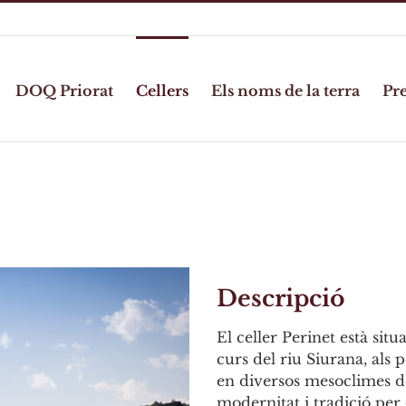
DOQ Priorat
Cellers
Els noms de la terra
Pr
Descripció
El celler Perinet està sit
curs del riu Siurana, als 
en diversos mesoclimes d
modernitat i tradició per