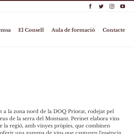
Facebook
Twitter
Instagram
You
emsa
El Consell
Aula de formació
Contacte
uat a la zona nord de la DOQ Priorat, rodejat pel
peus de la serra del Montsant. Perinet elabora vins
e la regió, amb vinyes pròpies, que combinen
 oferir una gamma de vins que capturen l'essència