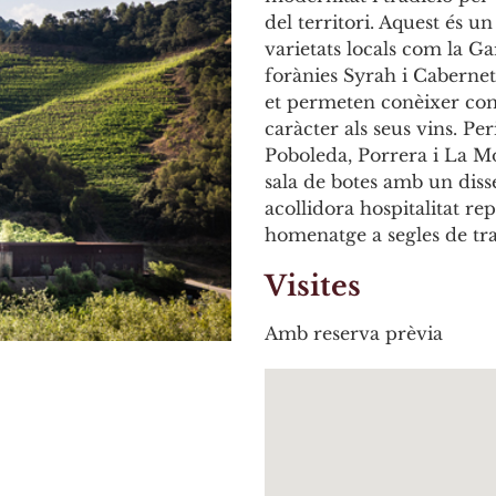
del territori. Aquest és u
varietats locals com la Ga
forànies Syrah i Cabernet
et permeten conèixer com 
caràcter als seus vins. Pe
Poboleda, Porrera i La Mo
sala de botes amb un diss
acollidora hospitalitat r
homenatge a segles de tra
Visites
Amb reserva prèvia