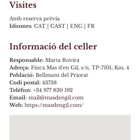
Visites
Amb reserva prèvia
Idiomes:
CAT | CAST | ENG | FR
Informació del celler
Responsable:
Marta Rovira
Adreça:
Finca Mas d'en Gil, s/n, TP-7101, Km. 4
Població:
Bellmunt del Priorat
Codi postal:
43738
Telèfon:
+34 977 830 192
Email:
mail@masdengil.com
Web:
https://masdengil.com/