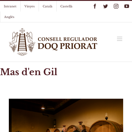
Skip
Facebook
Twitter
Instag
Y
Intranet
Vinyes
Català
Castellà
to
content
Anglès
Mas d'en Gil