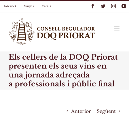
Skip
Facebook
Twitter
Instag
Y
Intranet
Vinyes
Català
to
content
Els cellers de la DOQ Priorat
presenten els seus vins en
una jornada adreçada
a professionals i públic final
Anterior
Següent