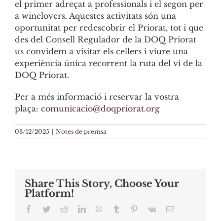
el primer adreçat a professionals i el segon per
a winelovers. Aquestes activitats són una
oportunitat per redescobrir el Priorat, tot i que
des del Consell Regulador de la DOQ Priorat
us convidem a visitar els cellers i viure una
experiència única recorrent la ruta del vi de la
DOQ Priorat.
Per a més informació i reservar la vostra
plaça:
comunicacio@doqpriorat.org
03/12/2025
|
Notes de premsa
Share This Story, Choose Your
Platform!
Facebook
Twitter
Reddit
LinkedIn
WhatsApp
Tumblr
Pinterest
Vk
Email: