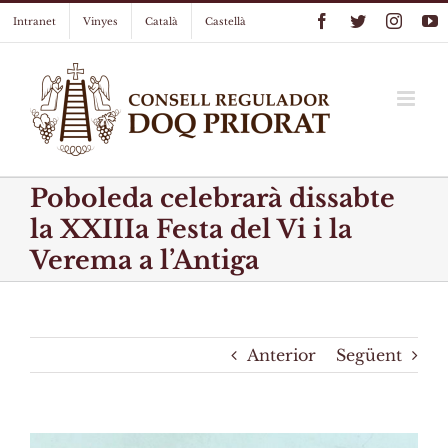
Skip
Facebook
Twitter
Instag
Y
Intranet
Vinyes
Català
Castellà
to
content
Poboleda celebrarà dissabte
la XXIIIa Festa del Vi i la
Verema a l’Antiga
Anterior
Següent
View