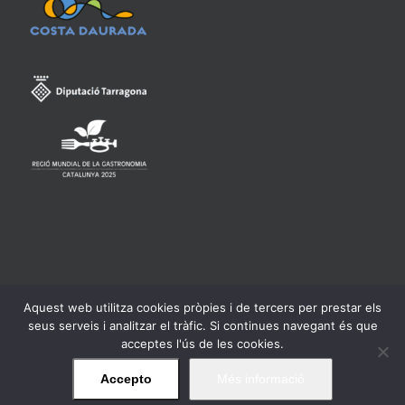
Aquest web utilitza cookies pròpies i de tercers per prestar els
Consell Regulador de la Denominació d'Origen Qualificada
seus serveis i analitzar el tràfic. Si continues navegant és que
Priorat -
Avís legal
acceptes l'ús de les cookies.
Accepto
Més informació
Facebook
Twitter
Instagram
YouTube