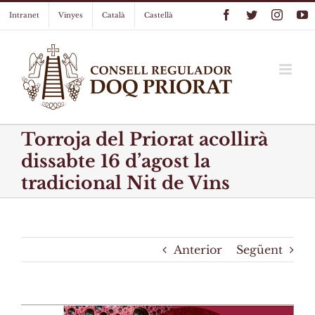
Skip
Facebook
Twitter
Instag
Y
Intranet
Vinyes
Català
Castellà
to
content
Torroja del Priorat acollirà
dissabte 16 d’agost la
tradicional Nit de Vins
Anterior
Següent
View