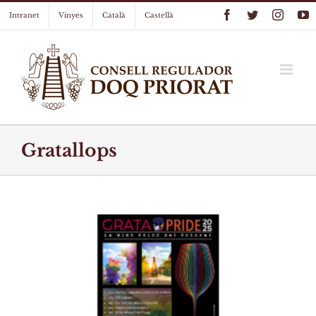
Skip
Facebook
Twitter
Instag
Y
Intranet
Vinyes
Català
Castellà
to
content
Gratallops