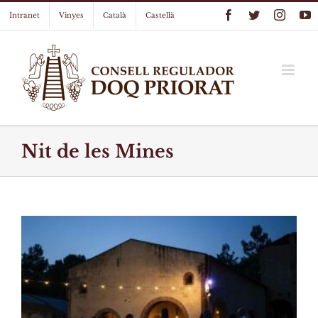
Skip
Facebook
Twitter
Instag
Y
Intranet
Vinyes
Català
Castellà
to
content
Nit de les Mines