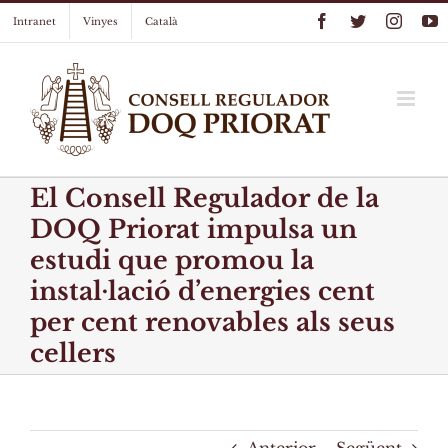
Skip
Facebook
Twitter
Instag
Y
Intranet
Vinyes
Català
to
content
El Consell Regulador de la
DOQ Priorat impulsa un
estudi que promou la
instal·lació d’energies cent
per cent renovables als seus
cellers