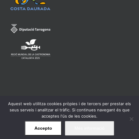
Aquest web utilitza cookies pròpies i de tercers per prestar els
Consell Regulador de la Denominació d'Origen Qualificada
seus serveis i analitzar el tràfic. Si continues navegant és que
Priorat -
Avís legal
acceptes l'ús de les cookies.
Accepto
Més informació
Facebook
Twitter
Instagram
YouTube