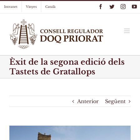
Skip
Facebook
Twitter
Instag
Y
Intranet
Vinyes
Català
to
content
Èxit de la segona edició dels
Tastets de Gratallops
Anterior
Següent
View
Larger