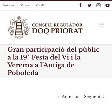
Skip
Facebook
Twitter
Instag
Y
Intranet
Vinyes
Català
to
content
Gran participació del públic
a la 19ª Festa del Vi i la
Verema a l’Antiga de
Poboleda
Anterior
Següent