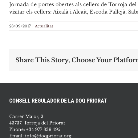
Jornada de portes obertes als cellers de Torroja del
visitar els cellers: Aixalà i Alcait, Escoda Pallejà, Sa
23/09/2017
|
Actualitat
Share This Story, Choose Your Platfor
CONSELL REGULADOR DE LA DOQ PRIORAT
Carrer Major, 2
43737, Torroja del Priorat
Phone:
+34 977 839 495
Email:
info@doqpriorat.org