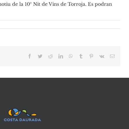
motiu de la 10ª Nit de Vins de Torroja. Es podran
Facebook
Twitter
Reddit
LinkedIn
WhatsApp
Tumblr
Pinterest
Vk
Email: