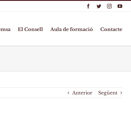
Facebook
Twitter
Instagram
You
emsa
El Consell
Aula de formació
Contacte
Anterior
Següent