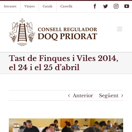
Skip
Facebook
Twitter
Instag
Y
Intranet
Vinyes
Català
Castellà
to
content
Tast de Finques i Viles 2014,
el 24 i el 25 d’abril
Anterior
Següent
View
Larger