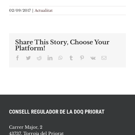
02/09/2017
|
Actualitat
Share This Story, Choose Your
Platform!
Facebook
Twitter
Reddit
LinkedIn
WhatsApp
Tumblr
Pinterest
Vk
Email:
CONSELL REGULADOR DE LA DOQ PRIORAT
Carrer Major, 2
43737, Torroja del Priorat