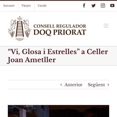
Skip
Facebook
Twitter
Instag
Y
Intranet
Vinyes
Català
to
content
“Vi, Glosa i Estrelles” a Celler
Joan Ametller
Anterior
Següent
View
Larger