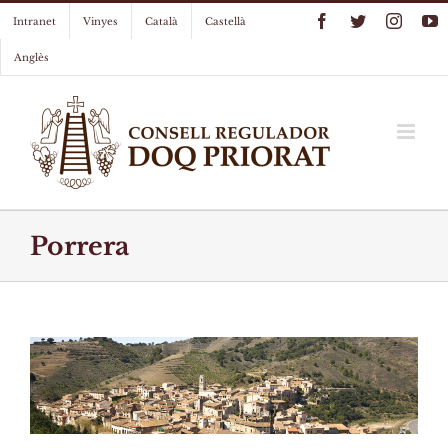
Skip
Facebook
Twitter
Instag
Y
Intranet
Vinyes
Català
Castellà
to
content
Anglès
Porrera