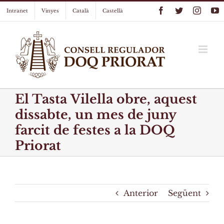
Skip
Facebook
Twitter
Instag
Y
Intranet
Vinyes
Català
Castellà
to
content
El Tasta Vilella obre, aquest
dissabte, un mes de juny
farcit de festes a la DOQ
Priorat
Anterior
Següent