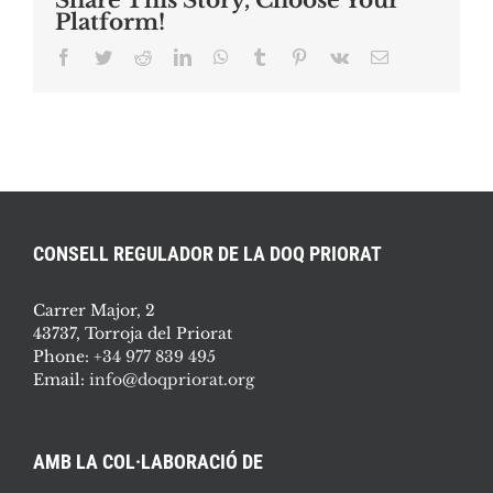
Share This Story, Choose Your
Platform!
Facebook
Twitter
Reddit
LinkedIn
WhatsApp
Tumblr
Pinterest
Vk
Email:
CONSELL REGULADOR DE LA DOQ PRIORAT
Carrer Major, 2
43737, Torroja del Priorat
Phone:
+34 977 839 495
Email:
info@doqpriorat.org
AMB LA COL·LABORACIÓ DE