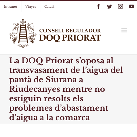
Skip
Facebook
Twitter
Instag
Y
Intranet
Vinyes
Català
to
content
La DOQ Priorat s’oposa al
transvasament de l’aigua del
pantà de Siurana a
Riudecanyes mentre no
estiguin resolts els
problemes d’abastament
d’aigua a la comarca