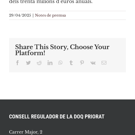
dels trenta milions d’euros anuals.
29/04/2025
|
Notes de premsa
Share This Story, Choose Your
Platform!
Facebook
Twitter
Reddit
LinkedIn
WhatsApp
Tumblr
Pinterest
Vk
Email:
CONSELL REGULADOR DE LA DOQ PRIORAT
Carrer Major, 2