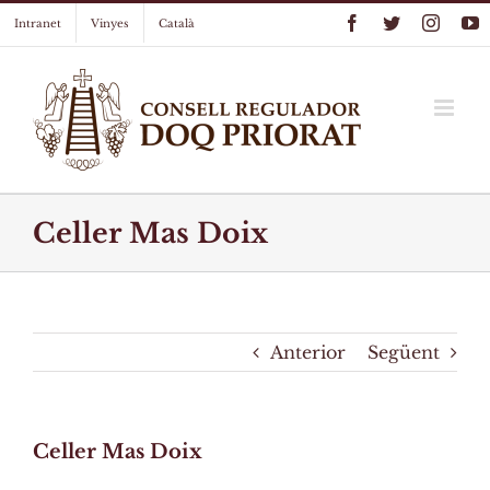
Skip
Facebook
Twitter
Instag
Y
Intranet
Vinyes
Català
to
content
Celler Mas Doix
Anterior
Següent
Celler Mas Doix