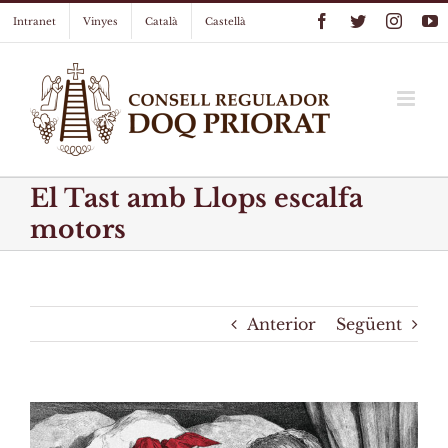
Skip
Facebook
Twitter
Instag
Y
Intranet
Vinyes
Català
Castellà
to
content
El Tast amb Llops escalfa
motors
Anterior
Següent
View
Larger